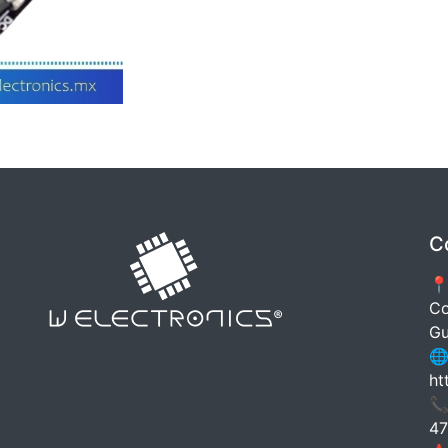
C
📍
Co
Gu
🌐
ht
📞
47