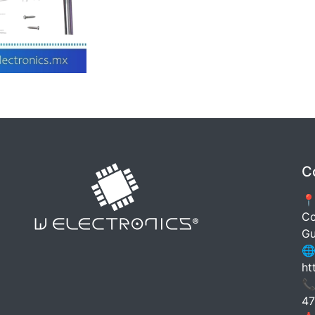
C
📍
Co
Gu
🌐
ht
📞
47