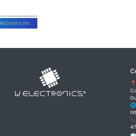
C
📍
Co
Gu
🌐
ht
📞
47
📩