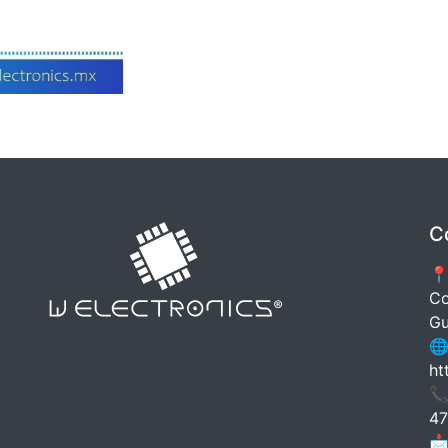
C
📍
Co
Gu
🌐
ht
📞
47
📩