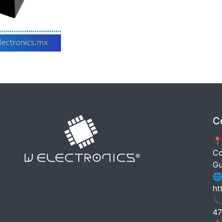
C
📍
Co
Gu
🌐
ht
📞
47