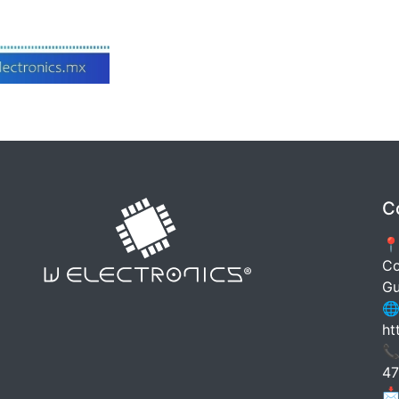
C
📍
Co
Gu
🌐
ht
📞
47
📩