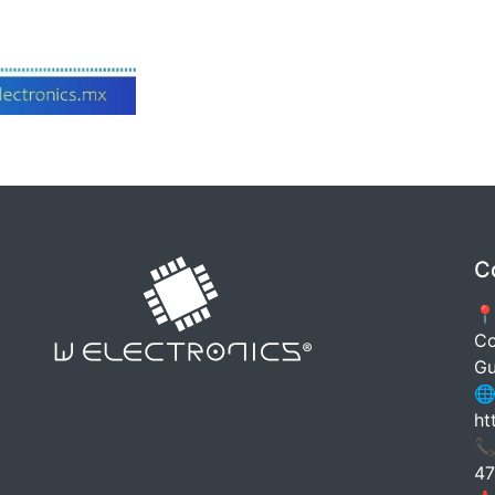
C
📍
Co
Gu
🌐
ht
📞
47