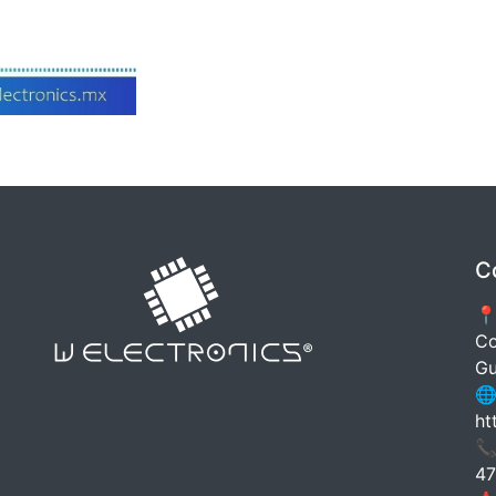
C
📍
Co
Gu
🌐
ht
📞
47