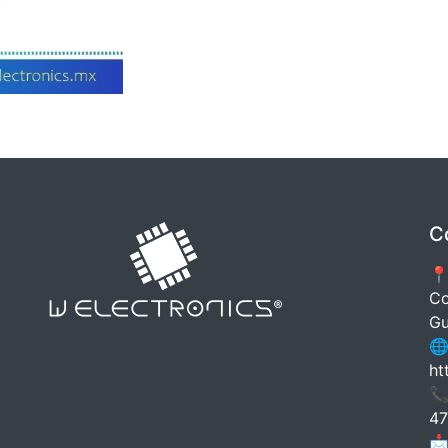
C
📍
Co
Gu
🌐
ht
📞
47
📩