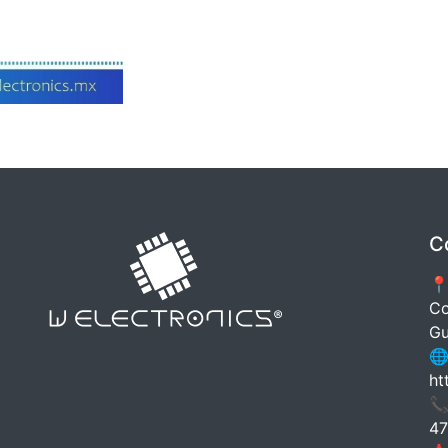
C
📍
Co
Gu
🌐
ht
📞
47