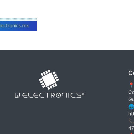
C
📍
Co
Gu
🌐
ht
📞
47