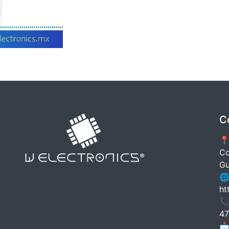
C
📍
Co
Gu
🌐
ht
📞
47
📩