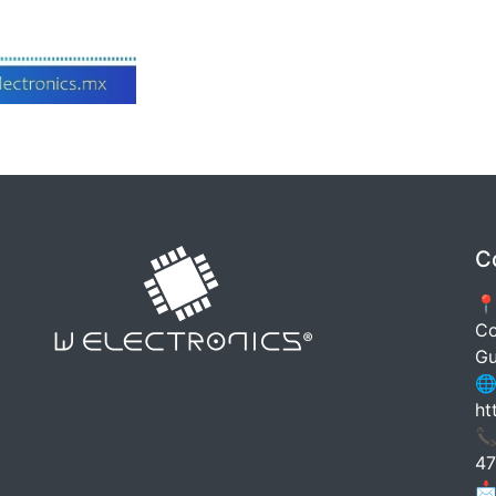
C
📍
Co
Gu
🌐
ht
📞
47
📩