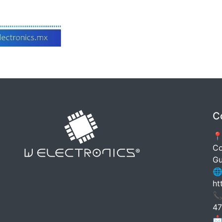
C
📍
Co
Gu
🌐
ht
📞
47
📩