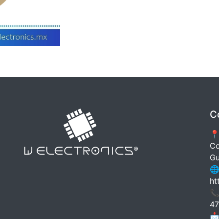
C
📍
Co
Gu
🌐
ht
📞
47
📩