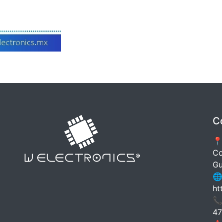
C
📍
Co
Gu
🌐
ht
📞
47