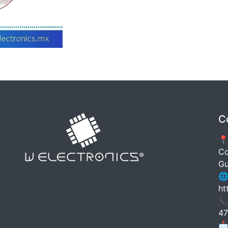
C
📍
Co
Gu
🌐
ht
📞
47
📩